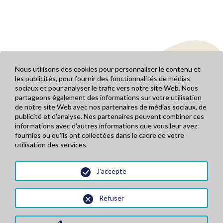
Nous utilisons des cookies pour personnaliser le contenu et
les publicités, pour fournir des fonctionnalités de médias
sociaux et pour analyser le trafic vers notre site Web. Nous
partageons également des informations sur votre utilisation
de notre site Web avec nos partenaires de médias sociaux, de
publicité et d'analyse. Nos partenaires peuvent combiner ces
informations avec d'autres informations que vous leur avez
Mentions légales
LA FROMAGERIE
fournies ou qu'ils ont collectées dans le cadre de votre
Conditions générales de vente
NOS PRODUITS
utilisation des services.
Règlement carte de fidélité
PALMARES
Politique de confidentialité
NOS POINTS DE VENTES
J'accepte
NOS PRODUCTEURS
RÉSERVEZ EN LIGNE
Refuser
Copyright© 2025 - Fromagerie Ebrard
Route d’Orcières - 05260 Chabottes - Téléphone : 04 92 22 39 76 - E-mail :