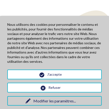
Nous utilisons des cookies pour personnaliser le contenu et
les publicités, pour fournir des fonctionnalités de médias
sociaux et pour analyser le trafic vers notre site Web. Nous
partageons également des informations sur votre utilisation
de notre site Web avec nos partenaires de médias sociaux, de
publicité et d'analyse. Nos partenaires peuvent combiner ces
informations avec d'autres informations que vous leur avez
Mentions légales
LA FROMAGERIE
fournies ou qu'ils ont collectées dans le cadre de votre
Conditions générales de vente
NOS PRODUITS
utilisation des services.
Règlement carte de fidélité
PALMARES
Politique de confidentialité
NOS POINTS DE VENTES
J'accepte
NOS PRODUCTEURS
RÉSERVEZ EN LIGNE
Refuser
Copyright© 2025 - Fromagerie Ebrard
Route d’Orcières - 05260 Chabottes - Téléphone : 04 92 22 39 76 - E-mail :
Modifier les paramètres
...
boutique@fromagerie-ebrard.com
- Conception
PimentRouge.fr